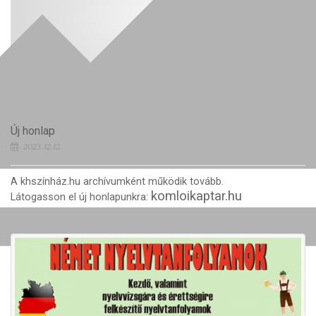
Új honlap
2023.12.12.
A khszínház.hu archívumként működik tovább.
komloikaptar.hu
Látogasson el új honlapunkra: