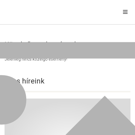
Közelgő rendezvények
Jelenleg nincs közelgő esemény!
Friss híreink