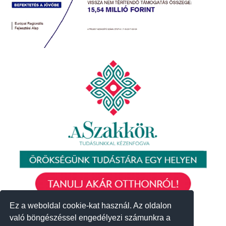
Ez a weboldal cookie-kat használ. Az oldalon
Ez a weboldal cookie-kat használ. Az oldalon
való böngészéssel engedélyezi számunkra a
való böngészéssel engedélyezi számunkra a