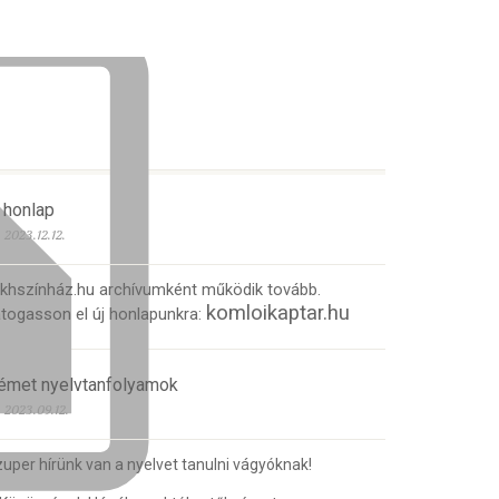
 honlap
2023.12.12.
 khszínház.hu archívumként működik tovább.
komloikaptar.hu
togasson el új honlapunkra:
émet nyelvtanfolyamok
2023.09.12.
uper hírünk van a nyelvet tanulni vágyóknak!