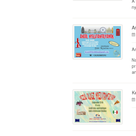
A
ny
A
A
Na
pr
an
K