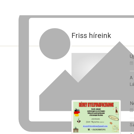
Friss híreink
Új
A
Lá
N
Sz