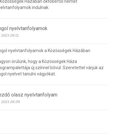
 Közösségek Házában októbertől német
elvtanfolyamok indulnak.
ngol nyelvtanfolyamok
2023.09.12.
ngol nyelvtanfolyamok a Közösségek Házában
gyon örülünk, hogy a Közösségek Háza
ogrampalettája új színnel bővül. Szeretettel várjuk az
gol nyelvet tanulni vágyókat.
ezdő olasz nyelvtanfolyam
2023.08.09.