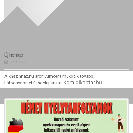
Új honlap
2023.12.12.
A khszínház.hu archívumként működik tovább.
komloikaptar.hu
Látogasson el új honlapunkra: