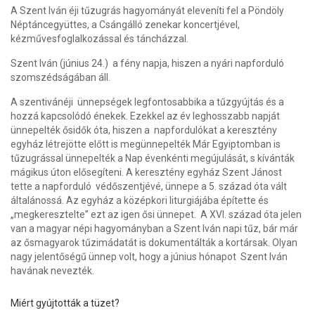
A Szent Iván éji tűzugrás hagyományát eleveníti fel a Pöndöly
Néptáncegyüttes, a Csángálló zenekar koncertjével,
kézművesfoglalkozással és táncházzal.
Szent Iván (június 24.) a fény napja
, hiszen a nyári napforduló
szomszédságában áll.
A szentivánéji ünnepségek legfontosabbika a tűzgyújtás és a
hozzá kapcsolódó énekek. Ezekkel az év leghosszabb napját
ünnepelték ősidők óta, hiszen a napfordulókat a keresztény
egyház létrejötte előtt is megünnepelték Már Egyiptomban is
tűzugrással ünnepelték a Nap évenkénti megújulását, s kívánták
mágikus úton elősegíteni. A keresztény egyház Szent Jánost
tette a napforduló védőszentjévé, ünnepe a 5. század óta vált
általánossá. Az egyház a középkori liturgiájába építette és
„megkeresztelte” ezt az igen ősi ünnepet. A XVI. század óta jelen
van a magyar népi hagyományban a Szent Iván napi tűz, bár már
az ősmagyarok tűzimádatát is dokumentálták a kortársak. Olyan
nagy jelentőségű ünnep volt, hogy a június hónapot Szent Iván
havának nevezték.
Miért gyújtották a tüzet?