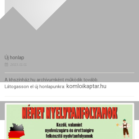
Új honlap
2023.12.12.
A khszínház.hu archívumként működik tovább.
komloikaptar.hu
Látogasson el új honlapunkra: