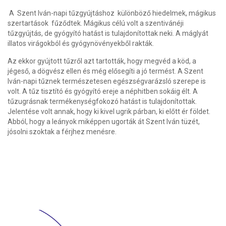
A Szent Iván-napi tűzgyújtáshoz különböző hiedelmek, mágikus
szertartások fűződtek. Mágikus célú volt a szentivánéji
tűzgyújtás, de gyógyító hatást is tulajdonítottak neki. A máglyát
illatos virágokból és gyógynövényekből rakták.
Az ekkor gyújtott tűzről azt tartották, hogy megvéd a köd, a
jégeső, a dögvész ellen és még elősegíti a jó termést. A Szent
Iván­-napi tűznek természetesen
egészségvarázsló
szerepe is
volt. A tűz tisztító és gyógyító ereje a néphitben sokáig élt. A
tűzugrásnak termékenységfokozó hatást is tulajdonítottak.
Jelentése volt annak, hogy ki kivel ugrik párban, ki előtt ér földet.
Abból, hogy a leányok miképpen ugorták át Szent Iván tüzét,
jósolni szoktak a férjhez menésre.