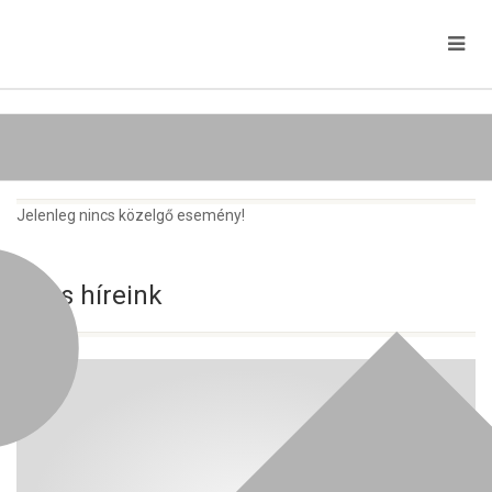
Közelgő rendezvények
Jelenleg nincs közelgő esemény!
Friss híreink