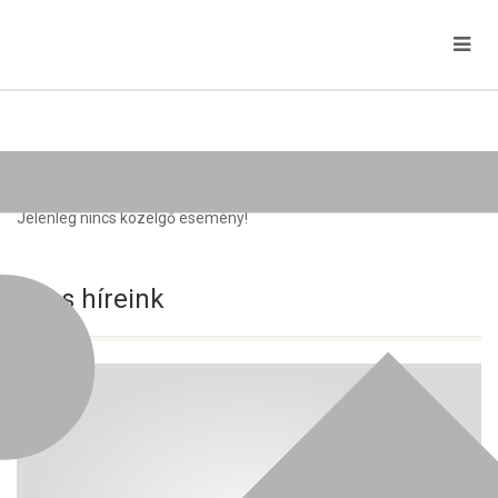
Közelgő rendezvények
Jelenleg nincs közelgő esemény!
Friss híreink