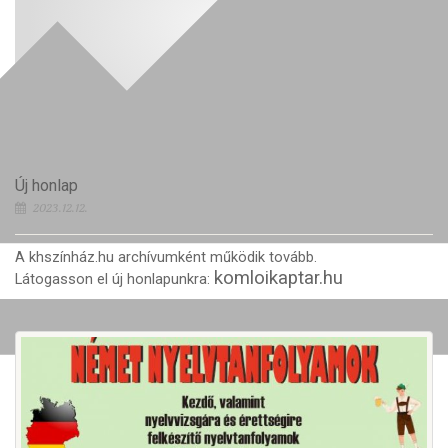
Új honlap
2023.12.12.
A khszínház.hu archívumként működik tovább.
komloikaptar.hu
Látogasson el új honlapunkra: