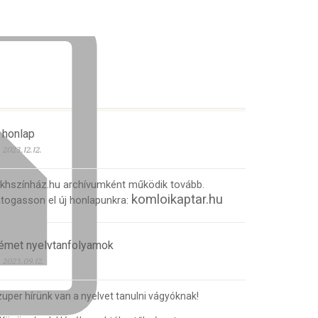
 honlap
2023.12.12.
 khszínház.hu archívumként működik tovább.
komloikaptar.hu
togasson el új honlapunkra:
émet nyelvtanfolyamok
2023.09.12.
uper hírünk van a nyelvet tanulni vágyóknak!