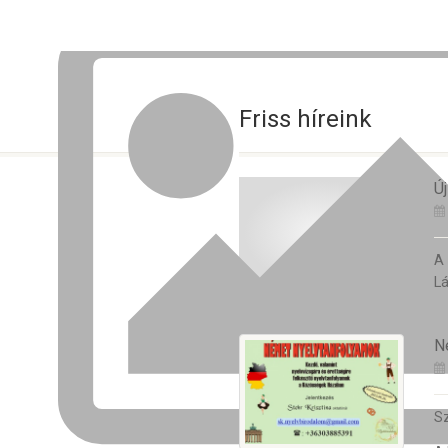
Friss híreink
Új
A
Lá
N
Sz