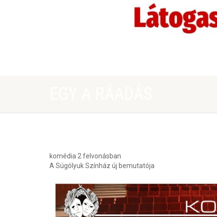
EGY A RÁADÁS
komédia 2 felvonásban
A Súgólyuk Színház új bemutatója