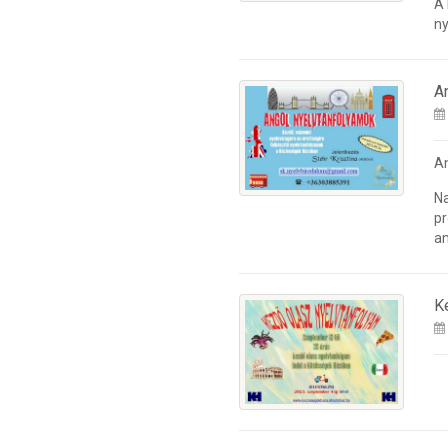
A
ny
A
A
Na
pr
an
K