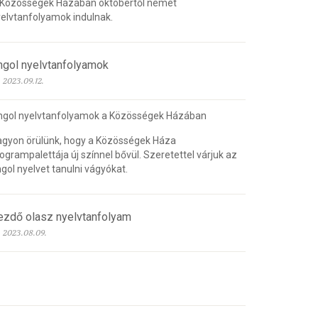
 Közösségek Házában októbertől német
elvtanfolyamok indulnak.
ngol nyelvtanfolyamok
2023.09.12.
ngol nyelvtanfolyamok a Közösségek Házában
gyon örülünk, hogy a Közösségek Háza
ogrampalettája új színnel bővül. Szeretettel várjuk az
gol nyelvet tanulni vágyókat.
ezdő olasz nyelvtanfolyam
2023.08.09.