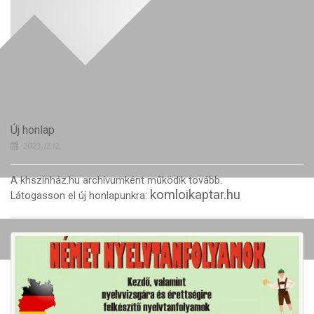
Új honlap
2023.12.12.
A khszínház.hu archívumként működik tovább.
komloikaptar.hu
Látogasson el új honlapunkra: