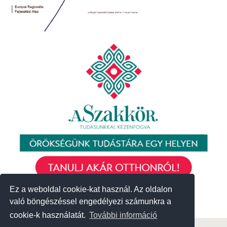
Ez a weboldal cookie-kat használ. Az oldalon
Ez a weboldal cookie-kat használ. Az oldalon
való böngészéssel engedélyezi számunkra a
való böngészéssel engedélyezi számunkra a
cookie-k használatát.
cookie-k használatát.
További információ
További információ