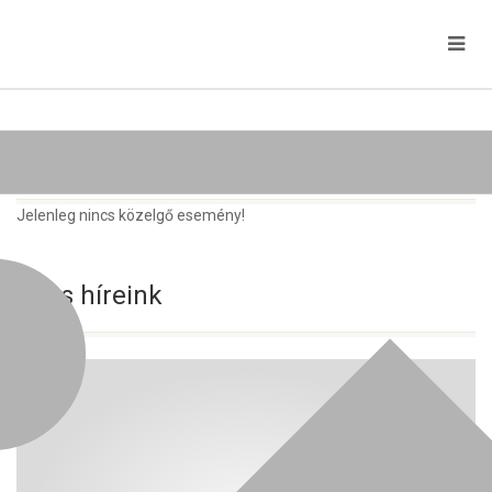
Közelgő rendezvények
Jelenleg nincs közelgő esemény!
Friss híreink