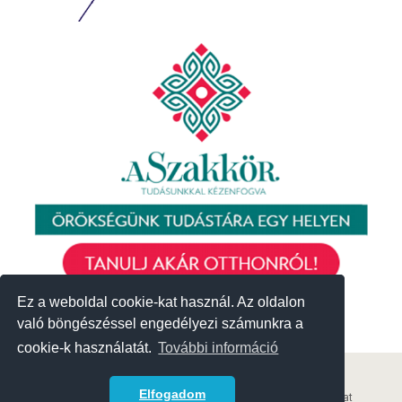
Ez a weboldal cookie-kat használ. Az oldalon
Ez a weboldal cookie-kat használ. Az oldalon
való böngészéssel engedélyezi számunkra a
való böngészéssel engedélyezi számunkra a
cookie-k használatát.
cookie-k használatát.
További információ
További információ
© 2018 Közösségek Háza
Elfogadom
Elfogadom
Archívum
|
Korábbi események
|
Adatvédelmi szabályzat