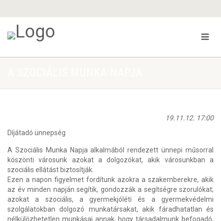
A SZOCIÁLIS MUNKA NAPJA
19.11.12. 17:00
Díjátadó ünnepség
A Szociális Munka Napja alkalmából rendezett ünnepi műsorral
köszönti városunk azokat a dolgozókat, akik városunkban a
szociális ellátást biztosítják.
Ezen a napon figyelmet fordítunk azokra a szakemberekre, akik
az év minden napján segítik, gondozzák a segítségre szorulókat;
azokat a szociális, a gyermekjóléti és a gyermekvédelmi
szolgálatokban dolgozó munkatársakat, akik fáradhatatlan és
nélkülözhetetlen munkásai annak, hogy társadalmunk befogadó,