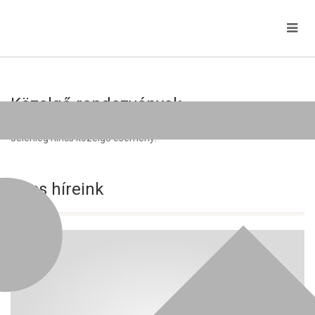
Közelgő rendezvények
Jelenleg nincs közelgő esemény!
Friss híreink