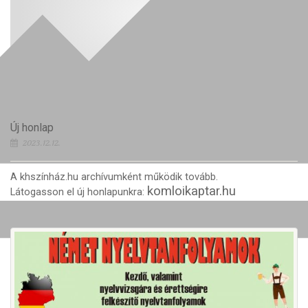
Új honlap
2023.12.12.
A khszínház.hu archívumként működik tovább.
komloikaptar.hu
Látogasson el új honlapunkra: