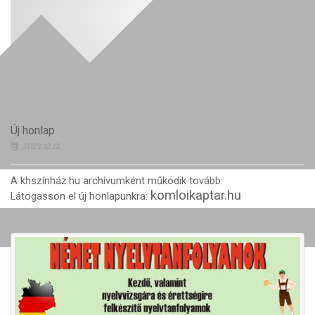
Új honlap
2023.12.12.
A khszínház.hu archívumként működik tovább.
komloikaptar.hu
Látogasson el új honlapunkra: