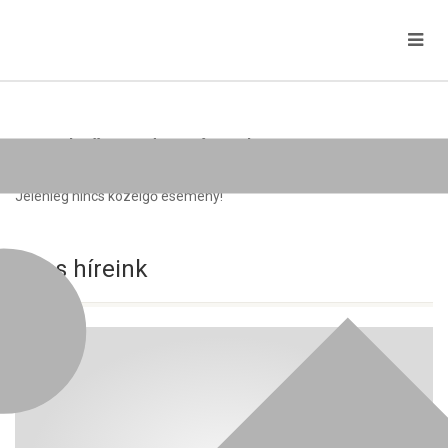
Közelgő rendezvények
Jelenleg nincs közelgő esemény!
Friss híreink