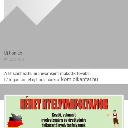
Új honlap
2023.12.12.
A khszínház.hu archívumként működik tovább.
komloikaptar.hu
Látogasson el új honlapunkra: