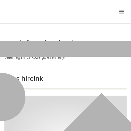
Közelgő rendezvények
Jelenleg nincs közelgő esemény!
Friss híreink