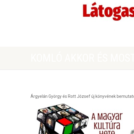
KOMLÓ AKKOR ÉS MOS
Árgyelán György és Rott József új könyvének bemutat