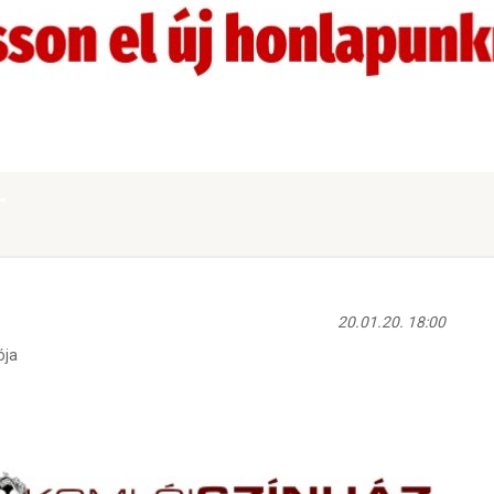
T
20.01.20. 18:00
ója