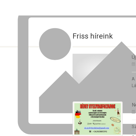
Friss híreink
Új
A
Lá
N
Sz