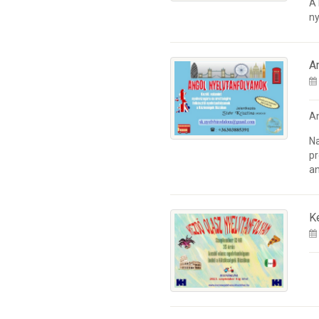
A
ny
A
A
Na
pr
an
K