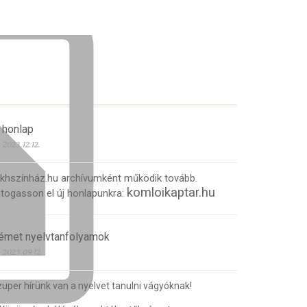
 honlap
2023.12.12.
 khszínház.hu archívumként működik tovább.
komloikaptar.hu
togasson el új honlapunkra:
émet nyelvtanfolyamok
2023.09.12.
uper hírünk van a nyelvet tanulni vágyóknak!