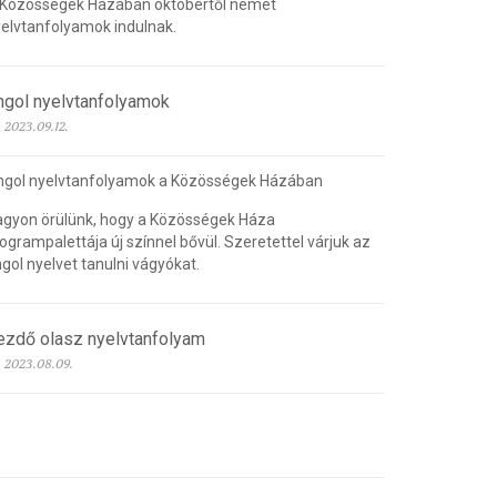
 Közösségek Házában októbertől német
elvtanfolyamok indulnak.
ngol nyelvtanfolyamok
2023.09.12.
ngol nyelvtanfolyamok a Közösségek Házában
gyon örülünk, hogy a Közösségek Háza
ogrampalettája új színnel bővül. Szeretettel várjuk az
gol nyelvet tanulni vágyókat.
ezdő olasz nyelvtanfolyam
2023.08.09.