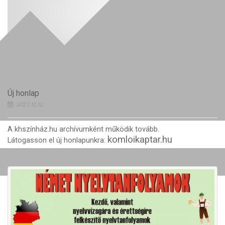
Új honlap
2023.12.12.
A khszínház.hu archívumként működik tovább.
komloikaptar.hu
Látogasson el új honlapunkra: