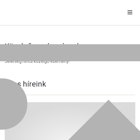
Közelgő rendezvények
Jelenleg nincs közelgő esemény!
Friss híreink