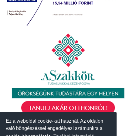
Ez a weboldal cookie-kat használ. Az oldalon
Ez a weboldal cookie-kat használ. Az oldalon
való böngészéssel engedélyezi számunkra a
való böngészéssel engedélyezi számunkra a