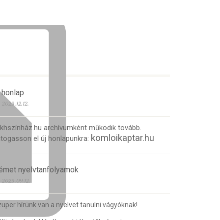
 honlap
2023.12.12.
 khszínház.hu archívumként működik tovább.
komloikaptar.hu
togasson el új honlapunkra:
émet nyelvtanfolyamok
2023.09.12.
uper hírünk van a nyelvet tanulni vágyóknak!