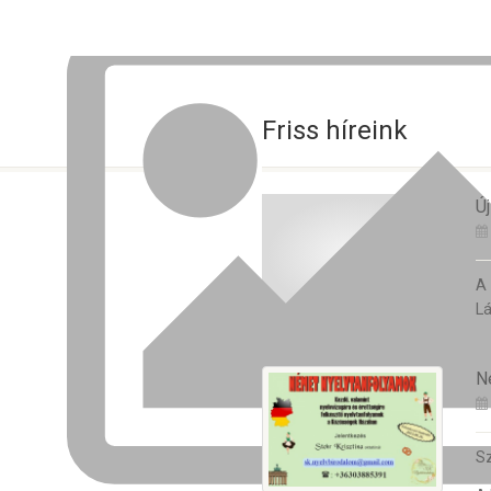
Friss híreink
Új
A
Lá
N
Sz