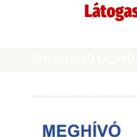
KINCSKERESŐ KALANDJ