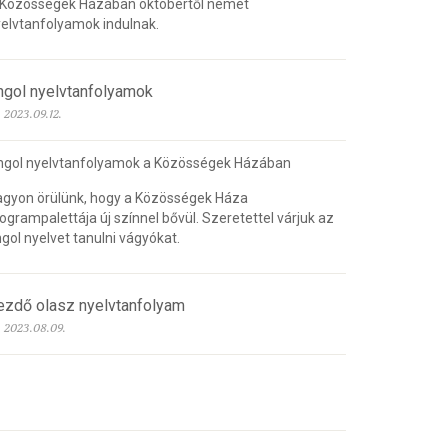
 Közösségek Házában októbertől német
elvtanfolyamok indulnak.
ngol nyelvtanfolyamok
2023.09.12.
ngol nyelvtanfolyamok a Közösségek Házában
gyon örülünk, hogy a Közösségek Háza
ogrampalettája új színnel bővül. Szeretettel várjuk az
gol nyelvet tanulni vágyókat.
ezdő olasz nyelvtanfolyam
2023.08.09.