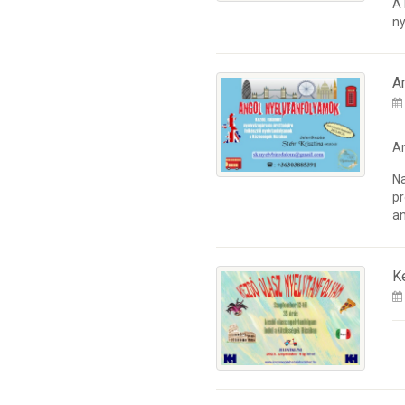
A
ny
A
A
Na
pr
an
K