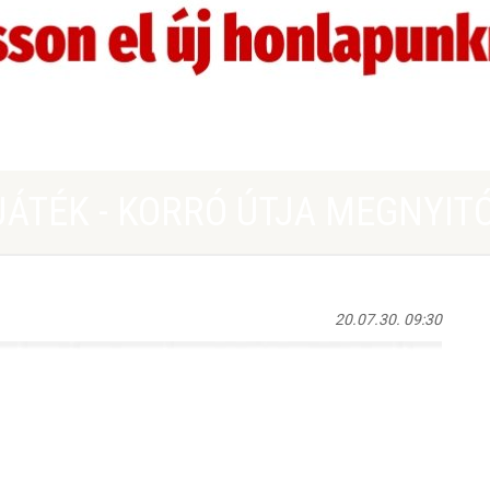
ÁTÉK - KORRÓ ÚTJA MEGNYIT
20.07.30. 09:30