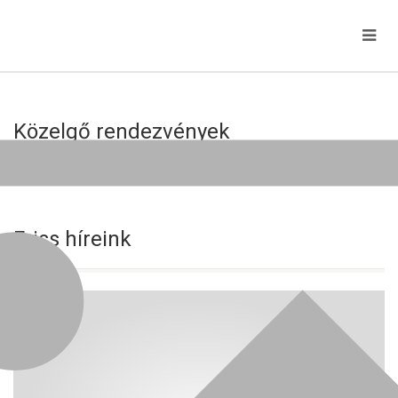
Közelgő rendezvények
Jelenleg nincs közelgő esemény!
Friss híreink