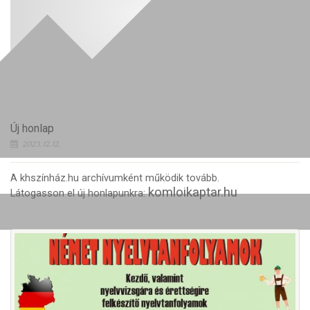
Új honlap
2023.12.12.
A khszínház.hu archívumként működik tovább.
komloikaptar.hu
Látogasson el új honlapunkra: