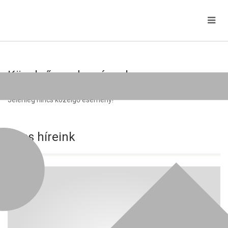
Közelgő rendezvények
Jelenleg nincs közelgő esemény!
Friss híreink