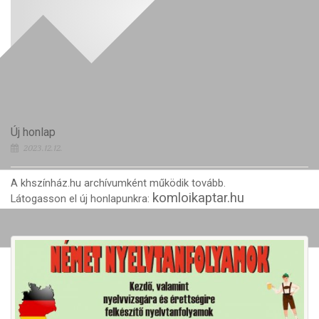
Új honlap
2023.12.12.
A khszínház.hu archívumként működik tovább.
komloikaptar.hu
Látogasson el új honlapunkra: