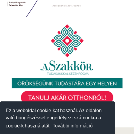
Ez a weboldal cookie-kat használ. Az oldalon
Ez a weboldal cookie-kat használ. Az oldalon
való böngészéssel engedélyezi számunkra a
való böngészéssel engedélyezi számunkra a
cookie-k használatát.
cookie-k használatát.
További információ
További információ