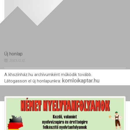
Új honlap
2023.12.12.
A khszínház.hu archívumként működik tovább.
komloikaptar.hu
Látogasson el új honlapunkra: