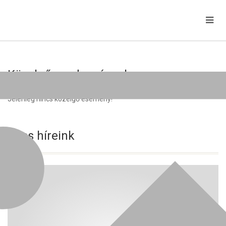
Közelgő rendezvények
Jelenleg nincs közelgő esemény!
Friss híreink