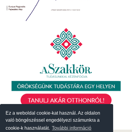
Ez a weboldal cookie-kat használ. Az oldalon
Ez a weboldal cookie-kat használ. Az oldalon
való böngészéssel engedélyezi számunkra a
való böngészéssel engedélyezi számunkra a
cookie-k használatát.
cookie-k használatát.
További információ
További információ