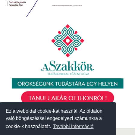
Ez a weboldal cookie-kat használ. Az oldalon
Ez a weboldal cookie-kat használ. Az oldalon
való böngészéssel engedélyezi számunkra a
való böngészéssel engedélyezi számunkra a
cookie-k használatát.
cookie-k használatát.
További információ
További információ