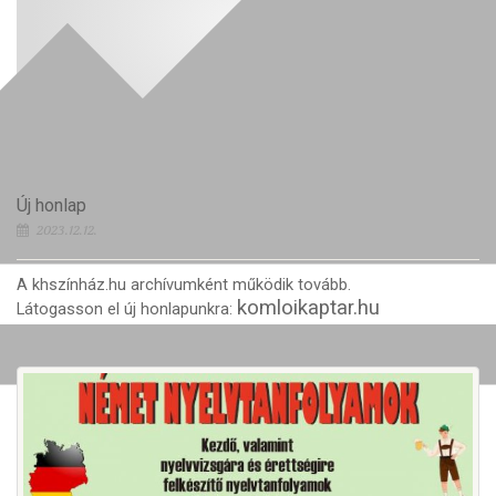
Új honlap
2023.12.12.
A khszínház.hu archívumként működik tovább.
komloikaptar.hu
Látogasson el új honlapunkra: