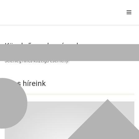
Közelgő rendezvények
Jelenleg nincs közelgő esemény!
Friss híreink