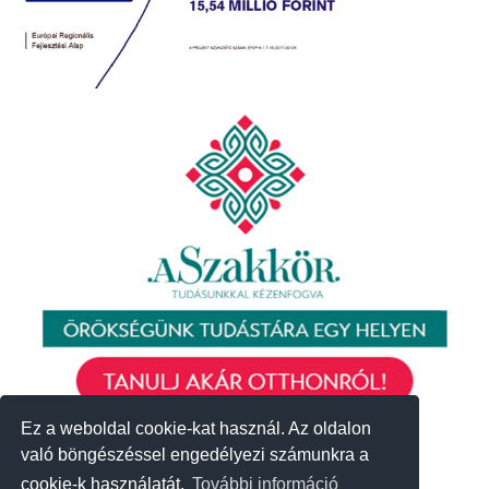
Ez a weboldal cookie-kat használ. Az oldalon
Ez a weboldal cookie-kat használ. Az oldalon
való böngészéssel engedélyezi számunkra a
való böngészéssel engedélyezi számunkra a
cookie-k használatát.
cookie-k használatát.
További információ
További információ