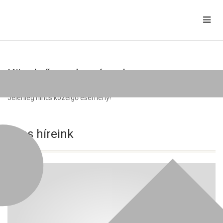
Közelgő rendezvények
Jelenleg nincs közelgő esemény!
Friss híreink