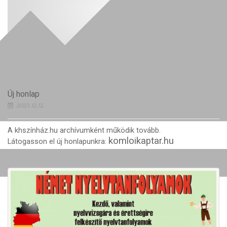
Új honlap
2023.12.12.
A khszínház.hu archívumként működik tovább.
komloikaptar.hu
Látogasson el új honlapunkra: