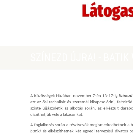
SZÍNEZD ÚJRA! - BATI
A Közösségek Házában november 7-én 13-17-ig
Színezd
ezt az ősi technikát és szeretnél kikapcsolódni, feltölt
szinte újjászületik az alkotás során, az elkészült dar
díszíthetjük vele a lakásunkat.
A foglalkozás során a résztvevők megismerkedhetnek a bat
batik)
és elkészíthetnek két egyedi tervezésű divatos pó