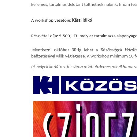
kellemes, tartalmas délutánt tölthetnek nálunk, finom teá
A workshop vezetője:
Käsz Ildikó
Részvételi díja: 5.500,- Ft, mely az tartalmazza alapanyago
Jelentkezni
október 30-ig
lehet a
Közösségek Házáb
befizetésével válik véglegessé. A workshop minimum 10 f
(A helyek korlátozott száma miatt érdemes minél hamarab