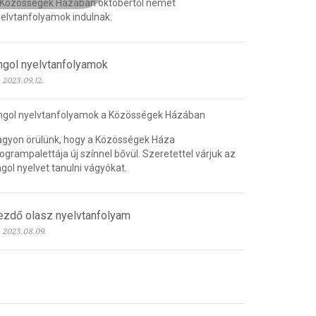
 Közösségek Házában októbertől német
elvtanfolyamok indulnak.
ngol nyelvtanfolyamok
2023.09.12.
ngol nyelvtanfolyamok a Közösségek Házában
gyon örülünk, hogy a Közösségek Háza
ogrampalettája új színnel bővül. Szeretettel várjuk az
gol nyelvet tanulni vágyókat.
ezdő olasz nyelvtanfolyam
2023.08.09.