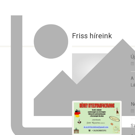
Friss híreink
Új
A
Lá
N
Sz