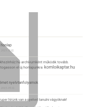
 honlap
2023.12.12.
 khszínház.hu archívumként működik tovább.
komloikaptar.hu
togasson el új honlapunkra:
émet nyelvtanfolyamok
2023.09.12.
uper hírünk van a nyelvet tanulni vágyóknak!