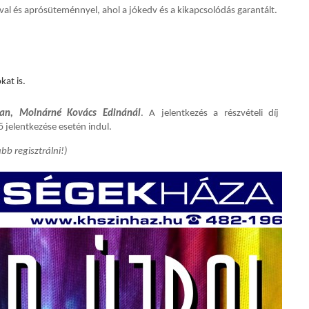
val és aprósüteménnyel, ahol a jókedv és a kikapcsolódás garantált.
kat is.
an, Molnárné Kovács Edinánál
. A jelentkezés a részvételi díj
ő jelentkezése esetén indul.
b regisztrálni!)