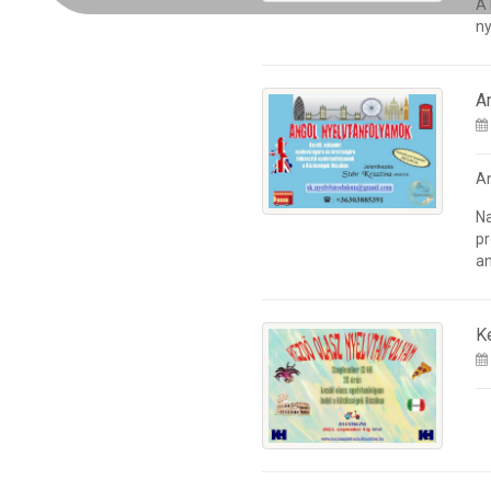
A
ny
A
A
Na
pr
an
K