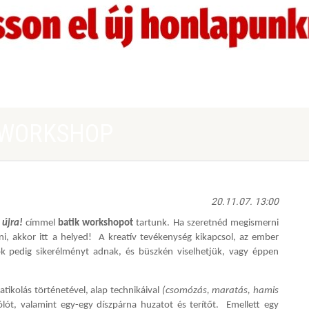
K WORKSHOP
20.11.07. 13:00
 újra!
címmel
batik workshopot
tartunk. Ha szeretnéd megismerni
ődni, akkor itt a helyed! A kreatív tevékenység kikapcsol, az ember
abok pedig sikerélményt adnak, és büszkén viselhetjük, vagy éppen
ikolás történetével, alap technikáival
(csomózás, maratás, hamis
lót, valamint egy-egy díszpárna huzatot és terítőt. Emellett egy