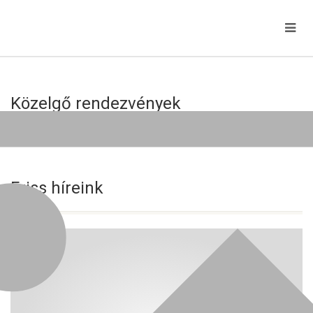
Közelgő rendezvények
Jelenleg nincs közelgő esemény!
Friss híreink