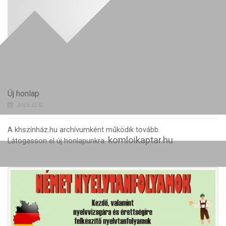
Új honlap
2023.12.12.
A khszínház.hu archívumként működik tovább.
komloikaptar.hu
Látogasson el új honlapunkra: