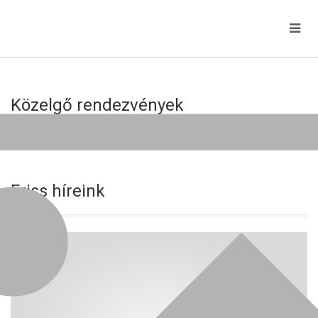
Közelgő rendezvények
Jelenleg nincs közelgő esemény!
Friss híreink