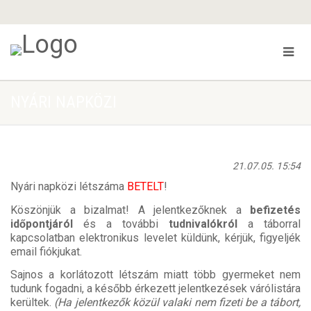
NYÁRI NAPKÖZI
21.07.05. 15:54
Nyári napközi létszáma
BETELT
!
Köszönjük a bizalmat!
A jelentkezőknek a
befizetés
időpontjáról
és a további
tudnivalókról
a táborral
kapcsolatban elektronikus levelet küldünk, kérjük, figyeljék
email fiókjukat.
Sajnos a korlátozott létszám miatt több gyermeket nem
tudunk fogadni, a később érkezett jelentkezések várólistára
kerültek.
(Ha jelentkezők közül valaki nem fizeti be a tábort,