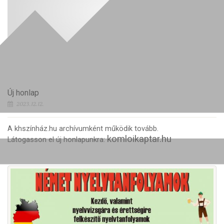
Új honlap
2023.12.12.
A khszínház.hu archívumként működik tovább.
komloikaptar.hu
Látogasson el új honlapunkra: