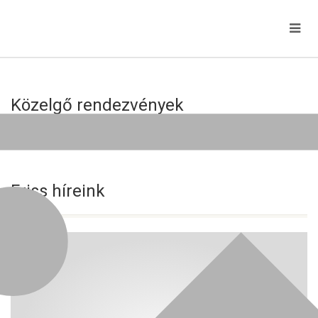
Közelgő rendezvények
Jelenleg nincs közelgő esemény!
Friss híreink