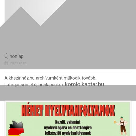
Új honlap
2023.12.12.
A khszínház.hu archívumként működik tovább.
komloikaptar.hu
Látogasson el új honlapunkra: