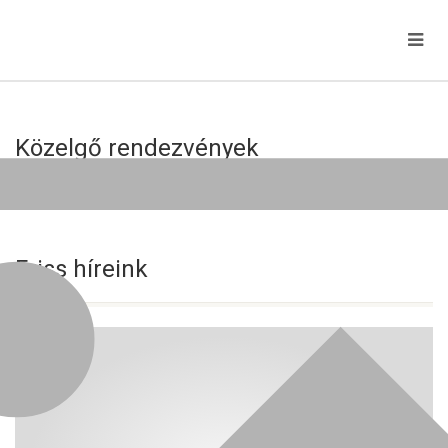
Közelgő rendezvények
Jelenleg nincs közelgő esemény!
Friss híreink