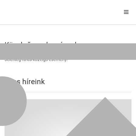
Közelgő rendezvények
Jelenleg nincs közelgő esemény!
Friss híreink