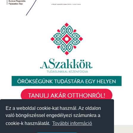
Ez a weboldal cookie-kat használ. Az oldalon
Ez a weboldal cookie-kat használ. Az oldalon
való böngészéssel engedélyezi számunkra a
való böngészéssel engedélyezi számunkra a
cookie-k használatát.
cookie-k használatát.
További információ
További információ