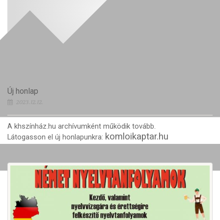
Új honlap
2023.12.12.
A khszínház.hu archívumként működik tovább.
komloikaptar.hu
Látogasson el új honlapunkra: