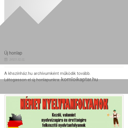
Új honlap
2023.12.12.
A khszínház.hu archívumként működik tovább.
komloikaptar.hu
Látogasson el új honlapunkra: