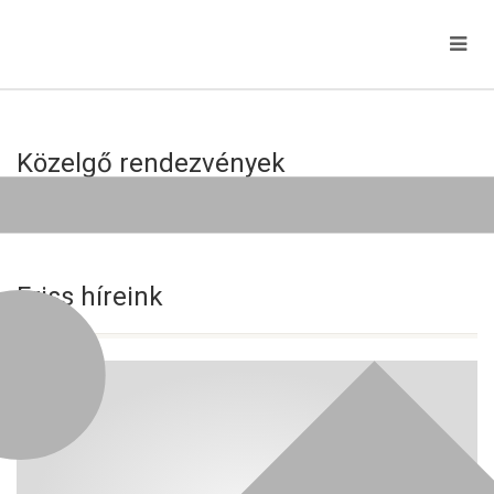
Közelgő rendezvények
Jelenleg nincs közelgő esemény!
Friss híreink