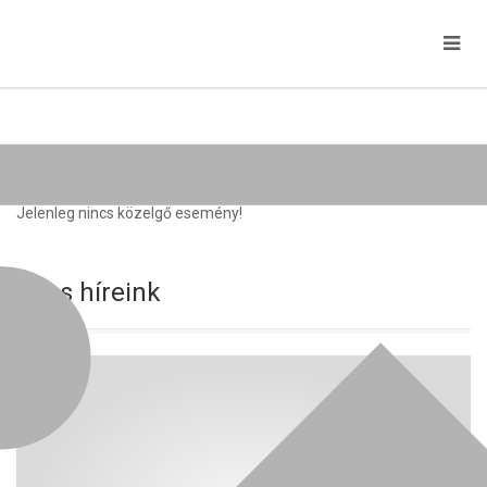
Közelgő rendezvények
Jelenleg nincs közelgő esemény!
Friss híreink