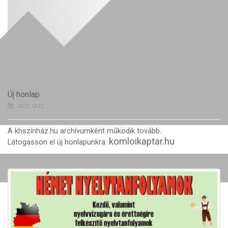
Új honlap
2023.12.12.
A khszínház.hu archívumként működik tovább.
komloikaptar.hu
Látogasson el új honlapunkra: