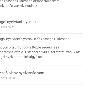
 Közösségek Házában októbertől német
elvtanfolyamok indulnak.
ngol nyelvtanfolyamok
2023.09.12.
ngol nyelvtanfolyamok a Közösségek Házában
gyon örülünk, hogy a Közösségek Háza
ogrampalettája új színnel bővül. Szeretettel várjuk az
gol nyelvet tanulni vágyókat.
ezdő olasz nyelvtanfolyam
2023.08.09.