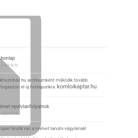
 honlap
2023.12.12.
 khszínház.hu archívumként működik tovább.
komloikaptar.hu
togasson el új honlapunkra:
émet nyelvtanfolyamok
2023.09.12.
uper hírünk van a nyelvet tanulni vágyóknak!