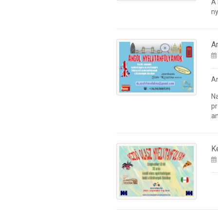
A
ny
A
A
Na
pr
an
K