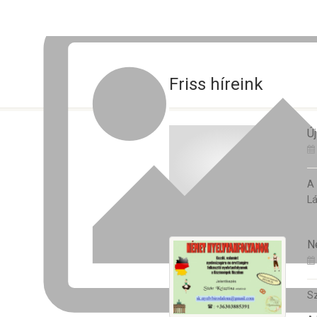
Friss híreink
Új
A
Lá
N
Sz