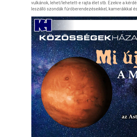
vulkánok, lehet/lehetett-e rajta élet stb. Ezekre a kérd
leszálló szondák fúróberendezéseikkel, kameráikkal és 