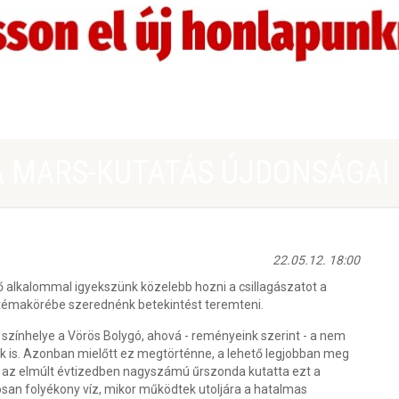
A MARS-KUTATÁS ÚJDONSÁGAI
22.05.12. 18:00
ő alkalommal igyekszünk közelebb hozni a csillagászatot a
émakörébe szerednénk betekintést teremteni.
zínhelye a Vörös Bolygó, ahová - reményeink szerint - a nem
ink is. Azonban mielőtt ez megtörténne, a lehető legjobban meg
gy az elmúlt évtizedben nagyszámú űrszonda kutatta ezt a
tósan folyékony víz, mikor működtek utoljára a hatalmas