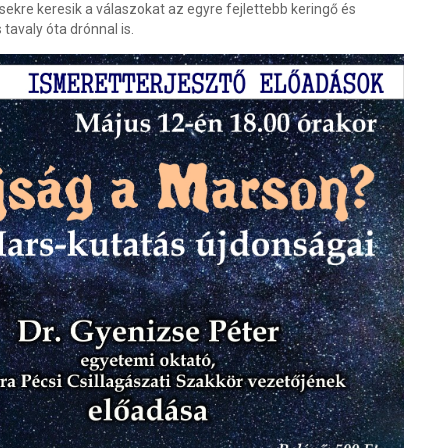
ésekre keresik a válaszokat az egyre fejlettebb keringő és
tavaly óta drónnal is.