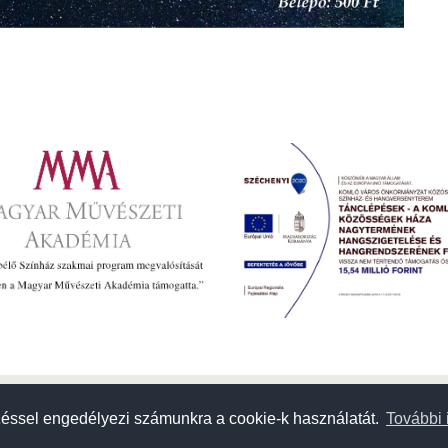
zéssel engedélyezi számunkra a cookie-k használatát.
zéssel engedélyezi számunkra a cookie-k használatát.
További 
További 