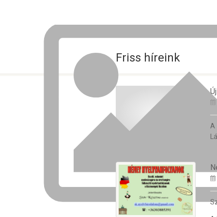
Friss híreink
Új
A
Lá
N
Sz