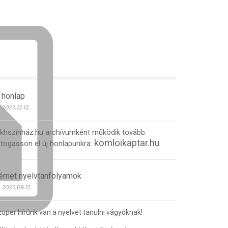
 honlap
2023.12.12.
 khszínház.hu archívumként működik tovább.
komloikaptar.hu
togasson el új honlapunkra:
émet nyelvtanfolyamok
2023.09.12.
uper hírünk van a nyelvet tanulni vágyóknak!