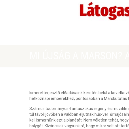
MI ÚJSÁG A MARSON? 
Ismeretterjesztő előadásaink keretén belül a következ
hétköznapi emberekhez, pontosabban a Marskutatás t
Számos tudományos-fantasztikus regény és mozifilm s
túl távoli jövőben a valóban eljutnak hús-vér űrhajósa
kell ismernünk ezt a planétát. Nem véletlen tehát, ho
bolygót. Kíváncsiak vagyunk rá, hogy mikor volt ott tar