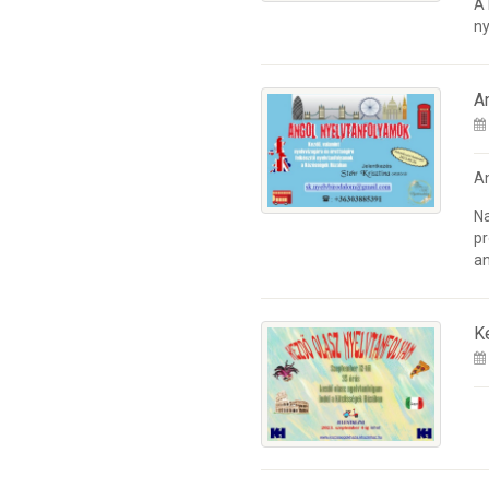
A
ny
A
A
Na
pr
an
K