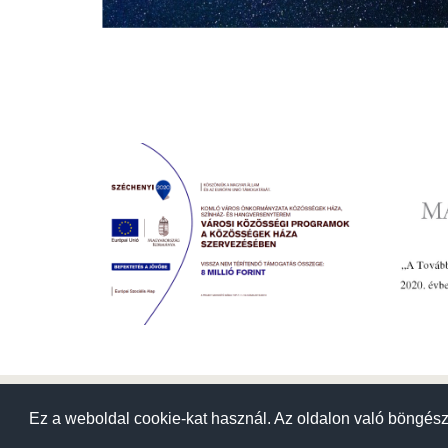
© 2018 Közösségek Háza
Ez a weboldal cookie-kat használ. Az oldalon való böngés
Ez a weboldal cookie-kat használ. Az oldalon való böngés
Archívum
|
Korábbi események
|
Adatvédelmi szabályzat