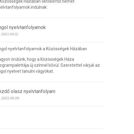
 Közösségek Házában októbertől német
elvtanfolyamok indulnak.
ngol nyelvtanfolyamok
2023.09.12.
ngol nyelvtanfolyamok a Közösségek Házában
gyon örülünk, hogy a Közösségek Háza
ogrampalettája új színnel bővül. Szeretettel várjuk az
gol nyelvet tanulni vágyókat.
ezdő olasz nyelvtanfolyam
2023.08.09.