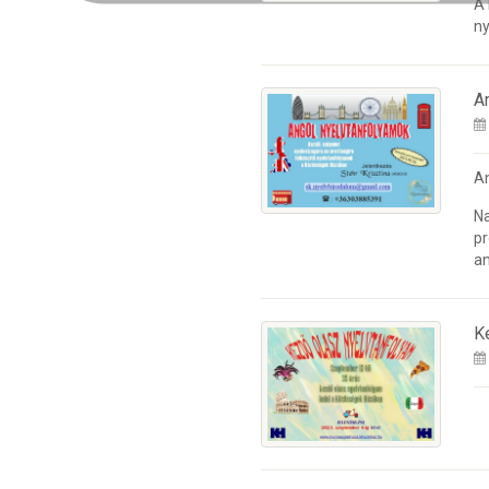
A
ny
A
A
Na
pr
an
K