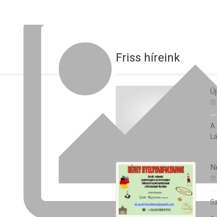
Friss híreink
Új
A
Lá
N
Sz