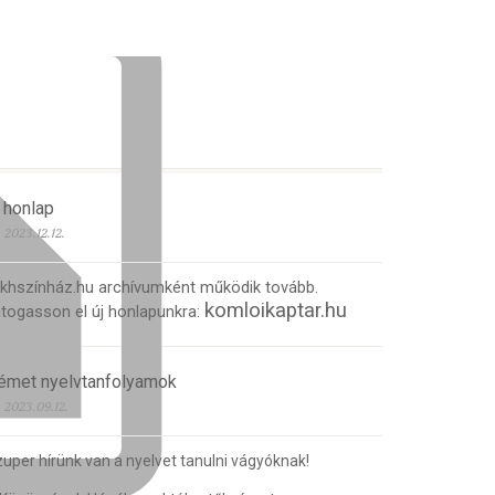
 honlap
2023.12.12.
 khszínház.hu archívumként működik tovább.
komloikaptar.hu
togasson el új honlapunkra:
émet nyelvtanfolyamok
2023.09.12.
uper hírünk van a nyelvet tanulni vágyóknak!