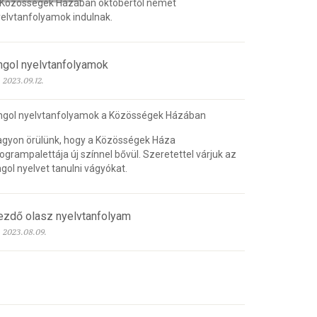
 Közösségek Házában októbertől német
elvtanfolyamok indulnak.
ngol nyelvtanfolyamok
2023.09.12.
ngol nyelvtanfolyamok a Közösségek Házában
gyon örülünk, hogy a Közösségek Háza
ogrampalettája új színnel bővül. Szeretettel várjuk az
gol nyelvet tanulni vágyókat.
ezdő olasz nyelvtanfolyam
2023.08.09.