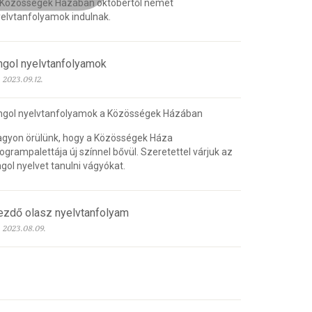
 Közösségek Házában októbertől német
elvtanfolyamok indulnak.
ngol nyelvtanfolyamok
2023.09.12.
ngol nyelvtanfolyamok a Közösségek Házában
gyon örülünk, hogy a Közösségek Háza
ogrampalettája új színnel bővül. Szeretettel várjuk az
gol nyelvet tanulni vágyókat.
ezdő olasz nyelvtanfolyam
2023.08.09.