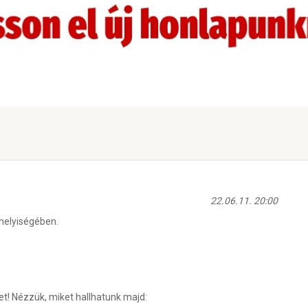
22.06.11. 20:00
thelyiségében.
ket! Nézzük, miket hallhatunk majd: