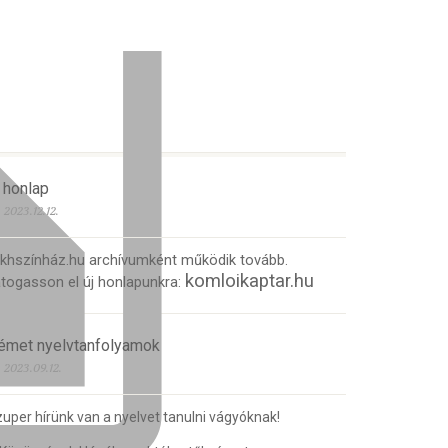
 honlap
2023.12.12.
 khszínház.hu archívumként működik tovább.
komloikaptar.hu
togasson el új honlapunkra:
émet nyelvtanfolyamok
2023.09.12.
uper hírünk van a nyelvet tanulni vágyóknak!