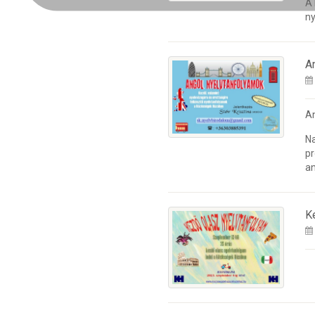
A
ny
A
A
Na
pr
an
K