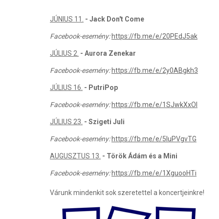
JÚNIUS 11.
- Jack Don't Come
Facebook-esemény:
https://fb.me/e/20PEdJ5ak
JÚLIUS 2.
- Aurora Zenekar
Facebook-esemény:
https://fb.me/e/2y0ABgkh3
JÚLIUS 16.
- PutriPop
Facebook-esemény:
https://fb.me/e/1SJwkXxOl
JÚLIUS 23.
- Szigeti Juli
Facebook-esemény:
https://fb.me/e/5luPVgvTG
AUGUSZTUS 13.
- Török Ádám és a Mini
Facebook-esemény:
https://fb.me/e/1XguooHTi
Várunk mindenkit sok szeretettel a koncertjeinkre!