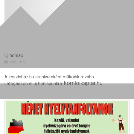
Új honlap
2023.12.12.
A khszínház.hu archívumként működik tovább.
komloikaptar.hu
Látogasson el új honlapunkra: