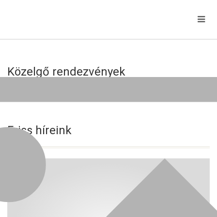
Közelgő rendezvények
Jelenleg nincs közelgő esemény!
Friss híreink