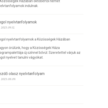
 Közösségek Házában októbertől német
elvtanfolyamok indulnak.
ngol nyelvtanfolyamok
2023.09.12.
ngol nyelvtanfolyamok a Közösségek Házában
gyon örülünk, hogy a Közösségek Háza
ogrampalettája új színnel bővül. Szeretettel várjuk az
gol nyelvet tanulni vágyókat.
ezdő olasz nyelvtanfolyam
2023.08.09.