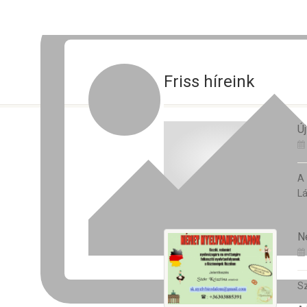
Friss híreink
Új
A
Lá
N
Sz