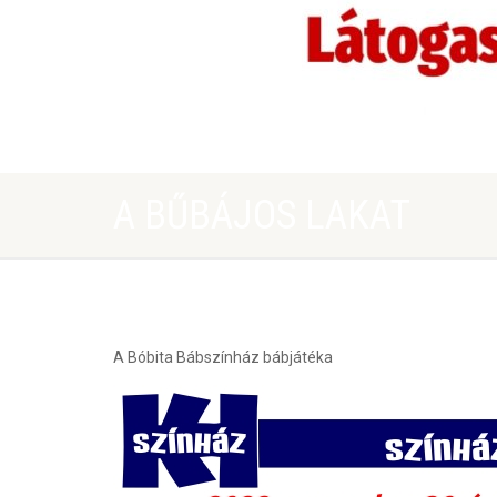
A BŰBÁJOS LAKAT
A Bóbita Bábszínház bábjátéka