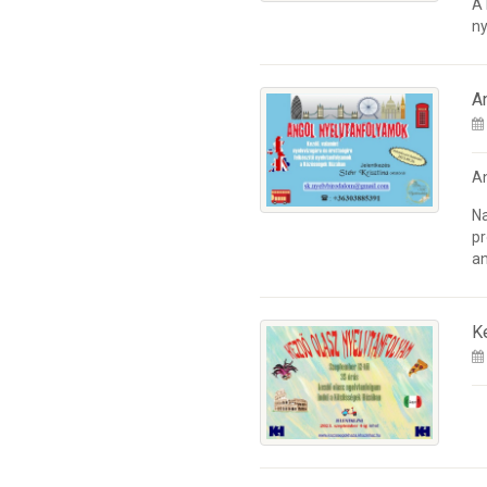
A
ny
A
A
Na
pr
an
K