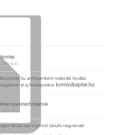
 honlap
2023.12.12.
 khszínház.hu archívumként működik tovább.
komloikaptar.hu
togasson el új honlapunkra:
émet nyelvtanfolyamok
2023.09.12.
uper hírünk van a nyelvet tanulni vágyóknak!