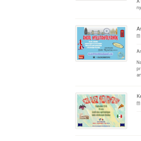
A
ny
A
A
Na
pr
an
K