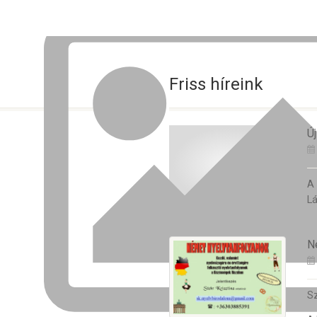
Friss híreink
Új
A
Lá
N
Sz