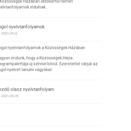
 Közösségek Házában októbertől német
elvtanfolyamok indulnak.
ngol nyelvtanfolyamok
2023.09.12.
ngol nyelvtanfolyamok a Közösségek Házában
gyon örülünk, hogy a Közösségek Háza
ogrampalettája új színnel bővül. Szeretettel várjuk az
gol nyelvet tanulni vágyókat.
ezdő olasz nyelvtanfolyam
2023.08.09.