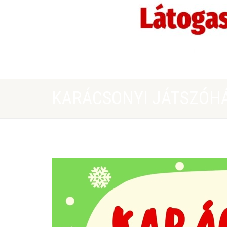
KARÁCSONYI JÁTSZÓH