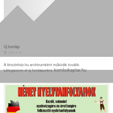
Új honlap
2023.12.12.
A khszínház.hu archívumként működik tovább.
komloikaptar.hu
Látogasson el új honlapunkra: