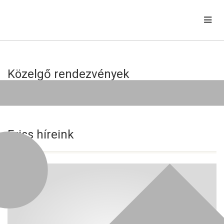
Közelgő rendezvények
Jelenleg nincs közelgő esemény!
Friss híreink