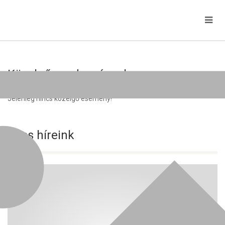
Közelgő rendezvények
Jelenleg nincs közelgő esemény!
Friss híreink