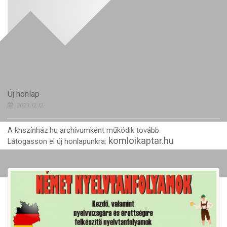
Új honlap
2023.12.12.
A khszínház.hu archívumként működik tovább.
komloikaptar.hu
Látogasson el új honlapunkra: