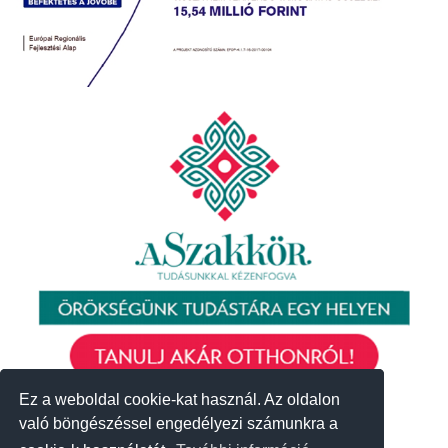
Ez a weboldal cookie-kat használ. Az oldalon
Ez a weboldal cookie-kat használ. Az oldalon
való böngészéssel engedélyezi számunkra a
való böngészéssel engedélyezi számunkra a