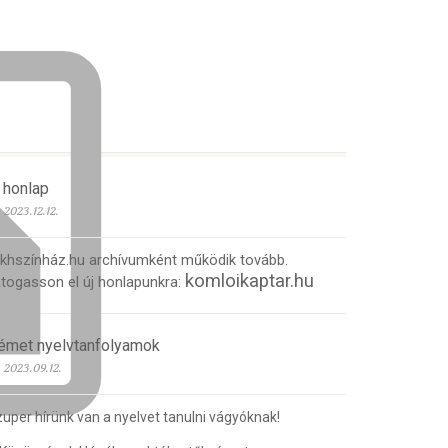
 honlap
2023.12.12.
 khszínház.hu archívumként működik tovább.
komloikaptar.hu
togasson el új honlapunkra:
émet nyelvtanfolyamok
2023.09.12.
uper hírünk van a nyelvet tanulni vágyóknak!