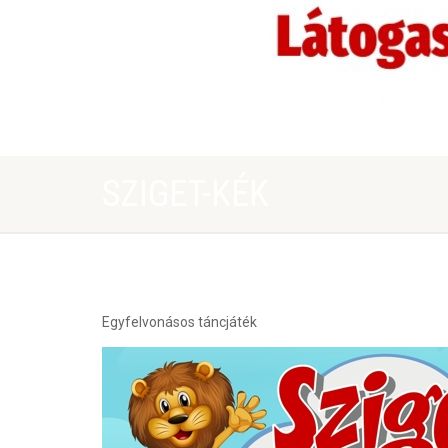
SZIGET-KÉK
Egyfelvonásos táncjáték