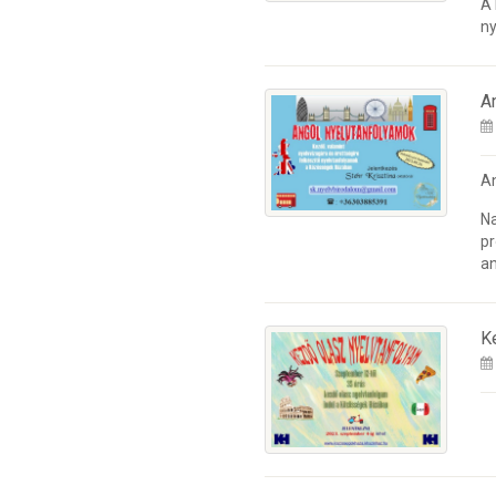
A
ny
A
A
Na
pr
an
K