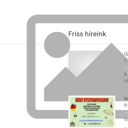
Friss híreink
Új
A
Lá
N
Sz