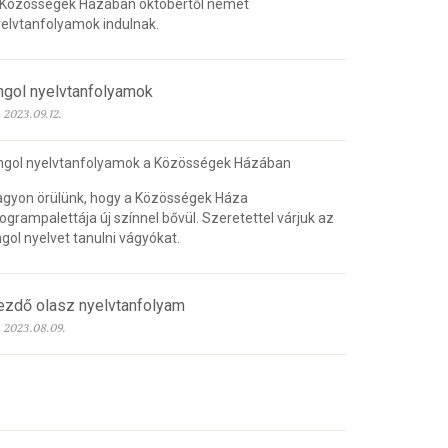
 Közösségek Házában októbertől német
elvtanfolyamok indulnak.
ngol nyelvtanfolyamok
2023.09.12.
ngol nyelvtanfolyamok a Közösségek Házában
gyon örülünk, hogy a Közösségek Háza
ogrampalettája új színnel bővül. Szeretettel várjuk az
gol nyelvet tanulni vágyókat.
ezdő olasz nyelvtanfolyam
2023.08.09.