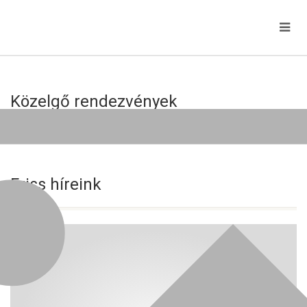
Közelgő rendezvények
Jelenleg nincs közelgő esemény!
Friss híreink