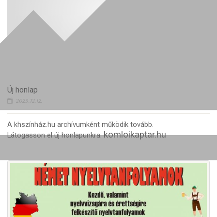
Új honlap
2023.12.12.
A khszínház.hu archívumként működik tovább.
komloikaptar.hu
Látogasson el új honlapunkra: