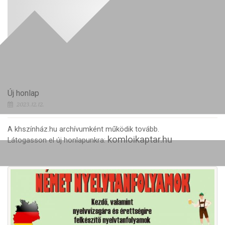
Új honlap
2023.12.12.
A khszínház.hu archívumként működik tovább.
komloikaptar.hu
Látogasson el új honlapunkra: