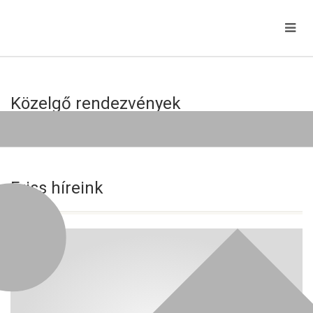
Közelgő rendezvények
Jelenleg nincs közelgő esemény!
Friss híreink