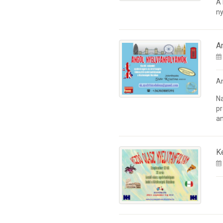
A
ny
A
A
Na
pr
an
K