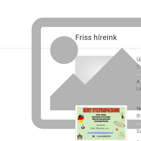
Friss híreink
Új
A
Lá
N
Sz