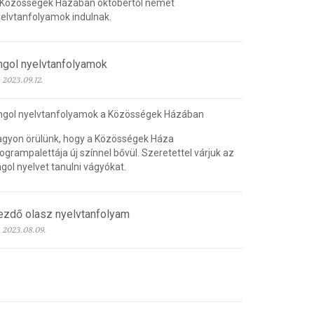
 Közösségek Házában októbertől német
elvtanfolyamok indulnak.
ngol nyelvtanfolyamok
2023.09.12.
ngol nyelvtanfolyamok a Közösségek Házában
gyon örülünk, hogy a Közösségek Háza
ogrampalettája új színnel bővül. Szeretettel várjuk az
gol nyelvet tanulni vágyókat.
ezdő olasz nyelvtanfolyam
2023.08.09.