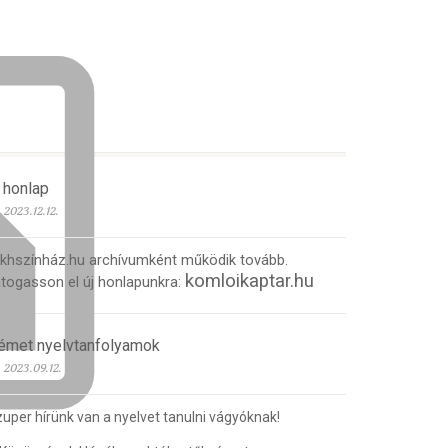
 honlap
2023.12.12.
 khszínház.hu archívumként működik tovább.
komloikaptar.hu
togasson el új honlapunkra:
émet nyelvtanfolyamok
2023.09.12.
uper hírünk van a nyelvet tanulni vágyóknak!