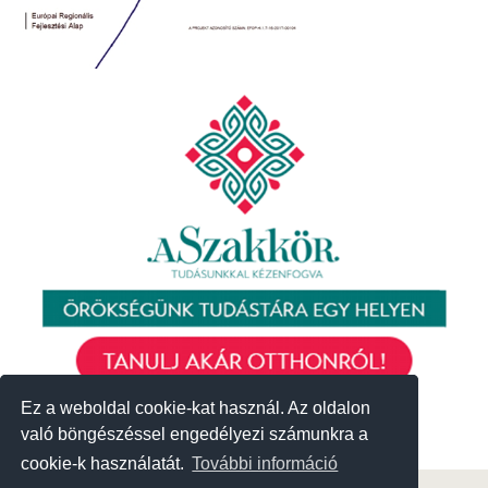
Ez a weboldal cookie-kat használ. Az oldalon
Ez a weboldal cookie-kat használ. Az oldalon
való böngészéssel engedélyezi számunkra a
való böngészéssel engedélyezi számunkra a
cookie-k használatát.
cookie-k használatát.
További információ
További információ