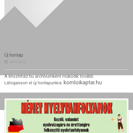
Új honlap
2023.12.12.
A khszínház.hu archívumként működik tovább.
komloikaptar.hu
Látogasson el új honlapunkra: