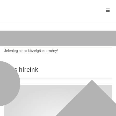
Közelgő rendezvények
Jelenleg nincs közelgő esemény!
Friss híreink